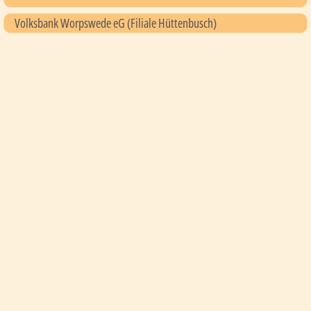
Volksbank Worpswede eG (Filiale Hüttenbusch)