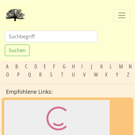
Suchen
A
B
C
D
E
F
G
H
I
J
K
L
M
N
O
P
Q
R
S
T
U
V
W
X
Y
Z
Empfohlene Links: