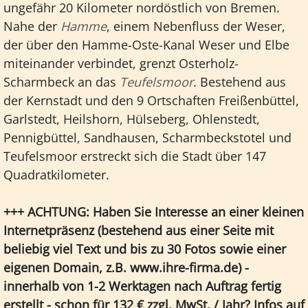
ungefähr 20 Kilometer nordöstlich von Bremen.
Nahe der
Hamme
, einem Nebenfluss der Weser,
der über den Hamme-Oste-Kanal Weser und Elbe
miteinander verbindet, grenzt Osterholz-
Scharmbeck an das
Teufelsmoor
. Bestehend aus
der Kernstadt und den 9 Ortschaften Freißenbüttel,
Garlstedt, Heilshorn, Hülseberg, Ohlenstedt,
Pennigbüttel, Sandhausen, Scharmbeckstotel und
Teufelsmoor erstreckt sich die Stadt über 147
Quadratkilometer.
+++ ACHTUNG: Haben Sie Interesse an einer kleinen
Internetpräsenz (bestehend aus einer Seite mit
beliebig viel Text und bis zu 30 Fotos sowie einer
eigenen Domain, z.B. www.ihre-firma.de) -
innerhalb von 1-2 Werktagen nach Auftrag fertig
erstellt - schon für 132 € zzgl. MwSt. / Jahr? Infos auf