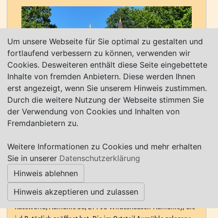
Um unsere Webseite für Sie optimal zu gestalten und
fortlaufend verbessern zu können, verwenden wir
Cookies. Desweiteren enthält diese Seite eingebettete
Inhalte von fremden Anbietern. Diese werden Ihnen
erst angezeigt, wenn Sie unserem Hinweis zustimmen.
Durch die weitere Nutzung der Webseite stimmen Sie
der Verwendung von Cookies und Inhalten von
Fremdanbietern zu.
Weitere Informationen zu Cookies und mehr erhalten
07.08.2026
Sie in unserer
Datenschutzerklärung
Ausflugstipp: Wildhausen - Kartbahn
Hinweis ablehnen
Ausflugstipp (besonders für Familien geeignet): Besuchen Sie
Hinweis akzeptieren und zulassen
doch einmal die Outdoor-Kartbahn in Wildeshausen (SK-
Raceworld, Aumühle 3a, 27793 Wildeshausen-Aumühle), die