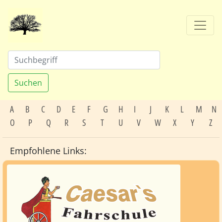
Suchen
A
B
C
D
E
F
G
H
I
J
K
L
M
N
O
P
Q
R
S
T
U
V
W
X
Y
Z
Empfohlene Links: