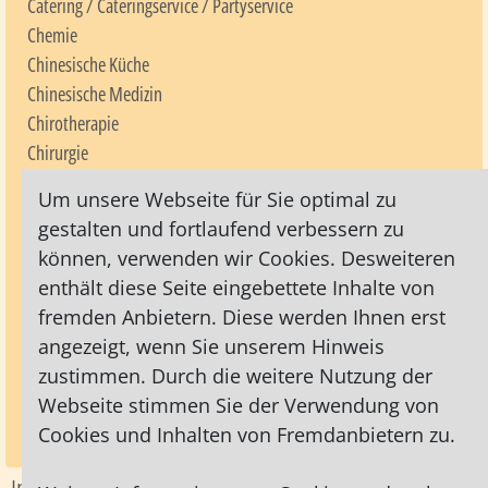
Catering / Cateringservice / Partyservice
Chemie
Chinesische Küche
Chinesische Medizin
Chirotherapie
Chirurgie
Clara Rilke-Westhoff
Um unsere Webseite für Sie optimal zu
Coaching
gestalten und fortlaufend verbessern zu
Cocktails / Cocktailbars
können, verwenden wir Cookies. Desweiteren
Collagen
enthält diese Seite eingebettete Inhalte von
Computer / EDV / -Beratung / Multimedia / PC
fremden Anbietern. Diese werden Ihnen erst
Computerunterricht
angezeigt, wenn Sie unserem Hinweis
Consulting
zustimmen. Durch die weitere Nutzung der
Container
Webseite stimmen Sie der Verwendung von
Copyshops / Druckereien / Druckservice / Fotokopien
Cookies und Inhalten von Fremdanbietern zu.
Craniosakrale Therapie
Impressum
|
Datenschutz
|
AGB