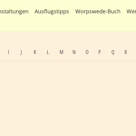
nstaltungen
Ausflugstipps
Worpswede-Buch
We
I
J
K
L
M
N
O
P
Q
R