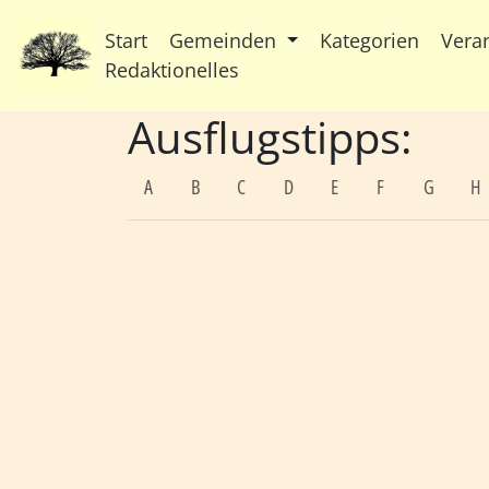
Start
Gemeinden
Kategorien
Vera
Redaktionelles
Ausflugstipps:
A
B
C
D
E
F
G
H