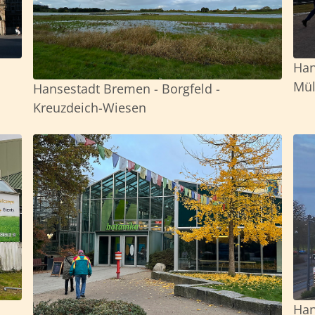
Han
Mül
Hansestadt Bremen - Borgfeld -
Kreuzdeich-Wiesen
Han