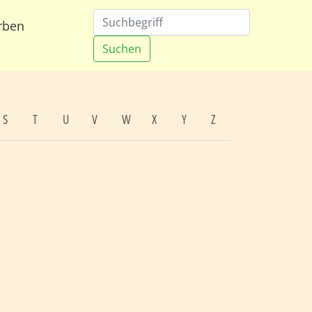
rben
Suchen
S
T
U
V
W
X
Y
Z