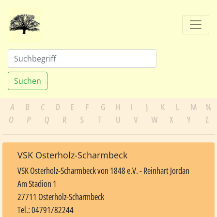
Suchen
A
B
C
D
E
F
G
H
I
J
K
L
M
N
O
P
Q
R
S
T
U
V
W
X
Y
Z
VSK Osterholz-Scharmbeck
VSK Osterholz-Scharmbeck von 1848 e.V. - Reinhart Jordan
Am Stadion 1
27711 Osterholz-Scharmbeck
Tel.: 04791/82244