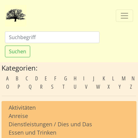
Suchen
Kategorien:
A
B
C
D
E
F
G
H
I
J
K
L
M
N
O
P
Q
R
S
T
U
V
W
X
Y
Z
Aktivitäten
Anreise
Dienstleistungen / Dies und Das
Essen und Trinken