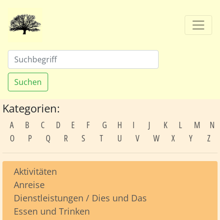
Suchen
Kategorien:
A
B
C
D
E
F
G
H
I
J
K
L
M
N
O
P
Q
R
S
T
U
V
W
X
Y
Z
Aktivitäten
Anreise
Dienstleistungen / Dies und Das
Essen und Trinken