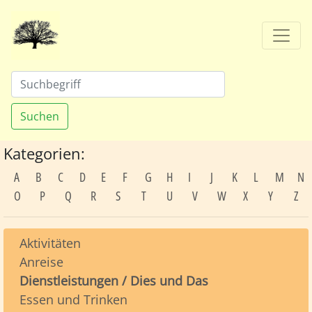
Suchen
Kategorien:
A
B
C
D
E
F
G
H
I
J
K
L
M
N
O
P
Q
R
S
T
U
V
W
X
Y
Z
Aktivitäten
Anreise
Dienstleistungen / Dies und Das
Essen und Trinken