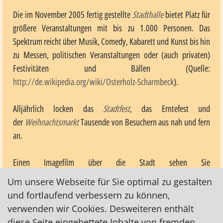
Die im November 2005 fertig gestellte
Stadthalle
bietet Platz für
größere Veranstaltungen mit bis zu 1.000 Personen. Das
Spektrum reicht über Musik, Comedy, Kabarett und Kunst bis hin
zu Messen, politischen Veranstaltungen oder (auch privaten)
Festivitäten und Bällen (Quelle:
http://de.wikipedia.org/wiki/Osterholz-Scharmbeck
).
Alljährlich locken das
Stadtfest
, das Erntefest und
der
Weihnachtsmarkt
Tausende von Besuchern aus nah und fern
an.
Einen Imagefilm über die Stadt sehen Sie
unter
www.youtube.com/watch?v=ofS-9fwxhbQ&t=11s
Um unsere Webseite für Sie optimal zu gestalten
und fortlaufend verbessern zu können,
Weitere Infos auch untzer
www.inundumohz.de
verwenden wir Cookies. Desweiteren enthält
diese Seite eingebettete Inhalte von fremden