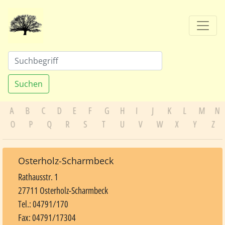
Suchen
A
B
C
D
E
F
G
H
I
J
K
L
M
N
O
P
Q
R
S
T
U
V
W
X
Y
Z
Osterholz-Scharmbeck
Rathausstr. 1
27711 Osterholz-Scharmbeck
Tel.: 04791/170
Fax: 04791/17304