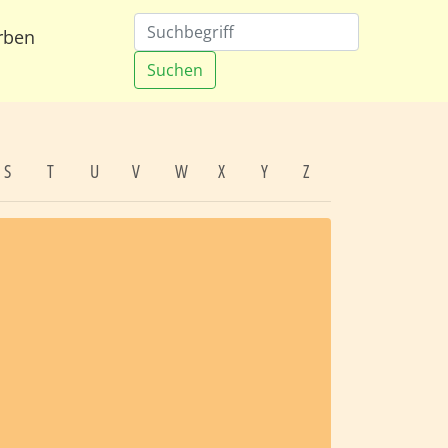
rben
Suchen
S
T
U
V
W
X
Y
Z