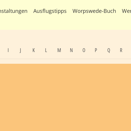
nstaltungen
Ausflugstipps
Worpswede-Buch
We
I
J
K
L
M
N
O
P
Q
R