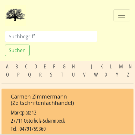
Suchen
A
B
C
D
E
F
G
H
I
J
K
L
M
N
O
P
Q
R
S
T
U
V
W
X
Y
Z
Carmen Zimmermann
(Zeitschriftenfachhandel)
Marktplatz 12
27711 Osterholz-Scharmbeck
Tel.: 04791/59360