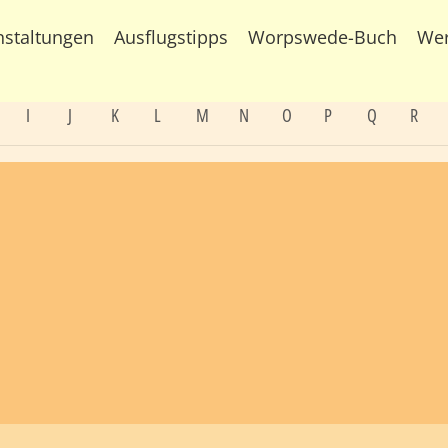
nstaltungen
Ausflugstipps
Worpswede-Buch
We
I
J
K
L
M
N
O
P
Q
R