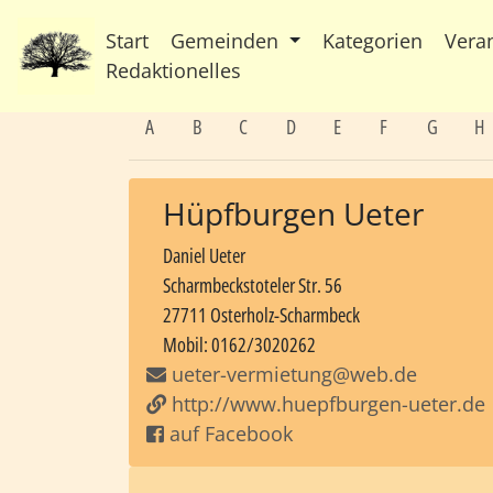
Start
Gemeinden
Kategorien
Vera
Redaktionelles
A
B
C
D
E
F
G
H
Hüpfburgen Ueter
Daniel Ueter
Scharmbeckstoteler Str. 56
27711 Osterholz-Scharmbeck
Mobil: 0162/3020262
ueter-vermietung@web.de
http://www.huepfburgen-ueter.de
auf Facebook