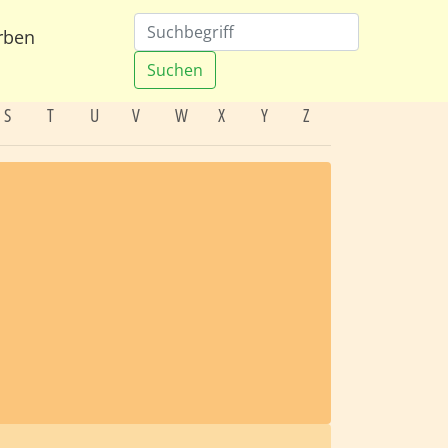
rben
Suchen
S
T
U
V
W
X
Y
Z