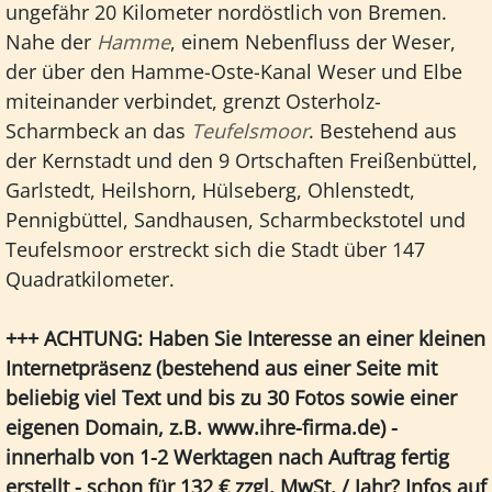
ungefähr 20 Kilometer nordöstlich von Bremen.
Nahe der
Hamme
, einem Nebenfluss der Weser,
der über den Hamme-Oste-Kanal Weser und Elbe
miteinander verbindet, grenzt Osterholz-
Scharmbeck an das
Teufelsmoor
. Bestehend aus
der Kernstadt und den 9 Ortschaften Freißenbüttel,
Garlstedt, Heilshorn, Hülseberg, Ohlenstedt,
Pennigbüttel, Sandhausen, Scharmbeckstotel und
Teufelsmoor erstreckt sich die Stadt über 147
Quadratkilometer.
+++ ACHTUNG: Haben Sie Interesse an einer kleinen
Internetpräsenz (bestehend aus einer Seite mit
beliebig viel Text und bis zu 30 Fotos sowie einer
eigenen Domain, z.B. www.ihre-firma.de) -
innerhalb von 1-2 Werktagen nach Auftrag fertig
erstellt - schon für 132 € zzgl. MwSt. / Jahr? Infos auf