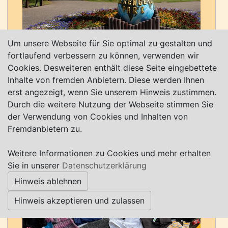
Um unsere Webseite für Sie optimal zu gestalten und
fortlaufend verbessern zu können, verwenden wir
Cookies. Desweiteren enthält diese Seite eingebettete
08.08.2026 ab 06:00 Uhr bis 13:00 Uhr
Inhalte von fremden Anbietern. Diese werden Ihnen
Ausflugstipp: Bremerhaven - Flohmarkt Rotersand
erst angezeigt, wenn Sie unserem Hinweis zustimmen.
Der Flohmarkt Rotersand in Bremerhaven findet i.d.R. immer
Durch die weitere Nutzung der Webseite stimmen Sie
samstags und sonntags von 6-13 Uhr (Rudloffstraße 113,
der Verwendung von Cookies und Inhalten von
27568 Bremerhaven) statt - Ansprechpartner: Flohmarkt
Fremdanbietern zu.
Rotersand, 0176/30480130 - Infos: https://flohmarkt-
rotersand.de/ sowie auf Facebook unter
Weitere Informationen zu Cookies und mehr erhalten
Sie in unserer
Datenschutzerklärung
www.facebook.com/flohmarkt.rotersand.de (alle Angaben
ohne...
Hinweis ablehnen
mehr erfahren
Hinweis akzeptieren und zulassen