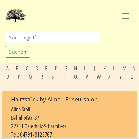
Suchen
A
B
C
D
E
F
G
H
I
J
K
L
M
N
O
P
Q
R
S
T
U
V
W
X
Y
Z
Hairzstück by Alina - Friseursalon
Alina Stoll
Bahnhofstr. 37
27711 Osterholz-Scharmbeck
Tel.: 04791/8125767