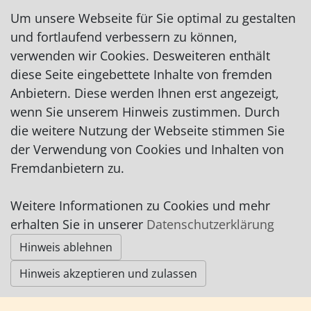
hairzstueckbyalina@web.de
Um unsere Webseite für Sie optimal zu gestalten
http://www.hairzstueck-by-alina.de
und fortlaufend verbessern zu können,
auf Facebook
verwenden wir Cookies. Desweiteren enthält
diese Seite eingebettete Inhalte von fremden
Anbietern. Diese werden Ihnen erst angezeigt,
wenn Sie unserem Hinweis zustimmen. Durch
die weitere Nutzung der Webseite stimmen Sie
der Verwendung von Cookies und Inhalten von
Impressum
|
Datenschutz
|
AGB
Fremdanbietern zu.
© Worpswede24 2015-2026
Weitere Informationen zu Cookies und mehr
erhalten Sie in unserer
Datenschutzerklärung
Hinweis ablehnen
Hinweis akzeptieren und zulassen