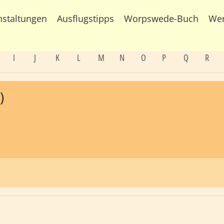
nstaltungen
Ausflugstipps
Worpswede-Buch
We
I
J
K
L
M
N
O
P
Q
R
)