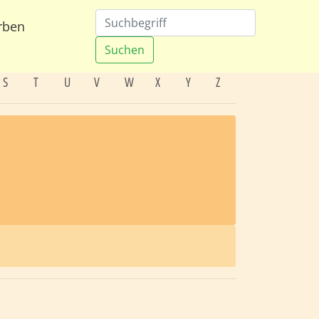
rben
Suchen
S
T
U
V
W
X
Y
Z