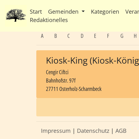
Start
Gemeinden
Kategorien
Vera
Redaktionelles
A
B
C
D
E
F
G
H
Kiosk-King (Kiosk-König
Cengir Ciftci
Bahnhofstr. 97f
27711 Osterholz-Scharmbeck
Impressum
|
Datenschutz
|
AGB