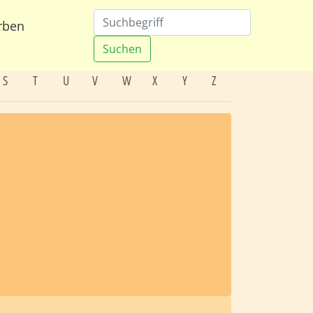
rben
Suchen
S
T
U
V
W
X
Y
Z