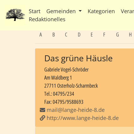
Start
Gemeinden
Kategorien
Vera
Redaktionelles
A
B
C
D
E
F
G
H
Das grüne Häusle
Gabriele Vogel-Schröder
Am Waldberg 1
27711 Osterholz-Scharmbeck
Tel.: 04795/234
Fax: 04795/9588693
mail@lange-heide-8.de
http://www.lange-heide-8.de