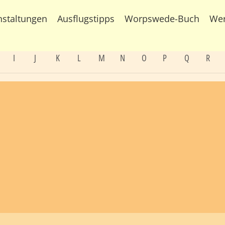
nstaltungen
Ausflugstipps
Worpswede-Buch
We
I
J
K
L
M
N
O
P
Q
R