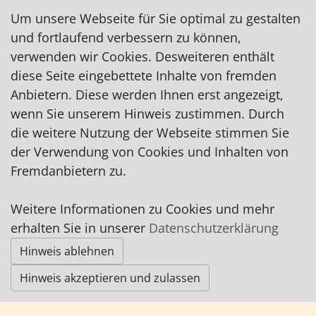
Tel.: 04791/92280
Um unsere Webseite für Sie optimal zu gestalten
Fax: 04791/922828
und fortlaufend verbessern zu können,
astrid.prigge@vlh.de
verwenden wir Cookies. Desweiteren enthält
http://www.vlh.de/bst/2540/
diese Seite eingebettete Inhalte von fremden
Anbietern. Diese werden Ihnen erst angezeigt,
wenn Sie unserem Hinweis zustimmen. Durch
die weitere Nutzung der Webseite stimmen Sie
der Verwendung von Cookies und Inhalten von
Impressum
|
Datenschutz
|
AGB
Fremdanbietern zu.
Weitere Informationen zu Cookies und mehr
© Worpswede24 2015-2026
erhalten Sie in unserer
Datenschutzerklärung
Hinweis ablehnen
Hinweis akzeptieren und zulassen