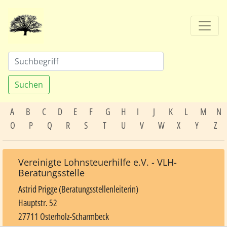
Suchen
A
B
C
D
E
F
G
H
I
J
K
L
M
N
O
P
Q
R
S
T
U
V
W
X
Y
Z
Vereinigte Lohnsteuerhilfe e.V. - VLH-
Beratungsstelle
Astrid Prigge (Beratungsstellenleiterin)
Hauptstr. 52
27711 Osterholz-Scharmbeck