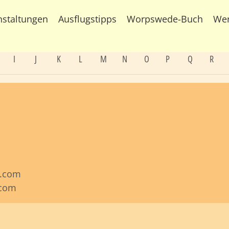
nstaltungen
Ausflugstipps
Worpswede-Buch
We
I
J
K
L
M
N
O
P
Q
R
z.com
.com