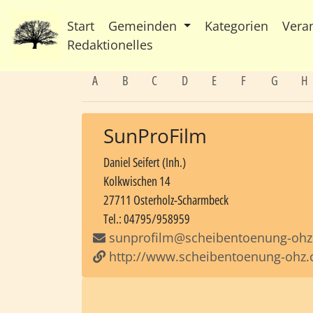
Start
Gemeinden
Kategorien
Vera
Redaktionelles
A
B
C
D
E
F
G
H
SunProFilm
Daniel Seifert (Inh.)
Kolkwischen 14
27711 Osterholz-Scharmbeck
Tel.: 04795/958959
sunprofilm@scheibentoenung-oh
http://www.scheibentoenung-ohz