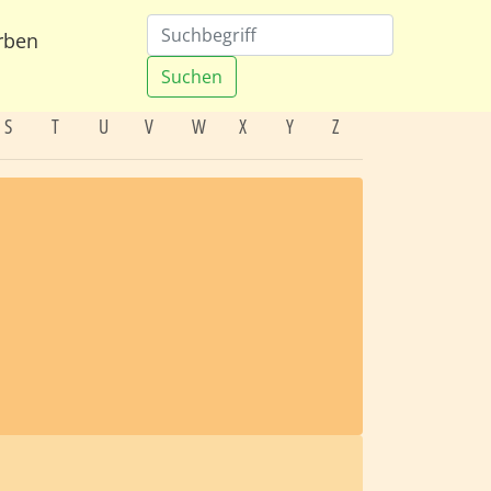
rben
Suchen
S
T
U
V
W
X
Y
Z