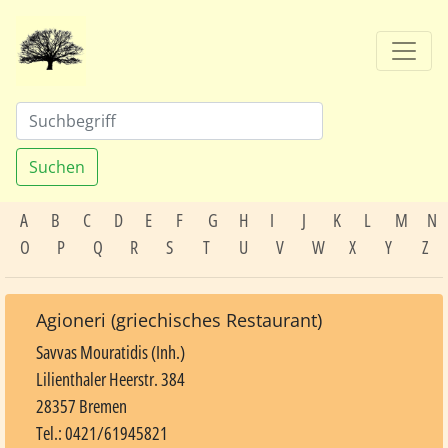
Suchen
A
B
C
D
E
F
G
H
I
J
K
L
M
N
O
P
Q
R
S
T
U
V
W
X
Y
Z
Agioneri (griechisches Restaurant)
Savvas Mouratidis (Inh.)
Lilienthaler Heerstr. 384
28357 Bremen
Tel.: 0421/61945821