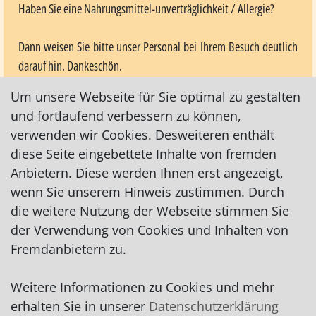
Haben Sie eine Nahrungsmittel-unverträglichkeit / Allergie?
Dann weisen Sie bitte unser Personal bei Ihrem Besuch deutlich
darauf hin. Dankeschön.
Um unsere Webseite für Sie optimal zu gestalten
Reservieren Sie noch heute (gerne auch per WhatsApp unter
und fortlaufend verbessern zu können,
01520/7893243) und lassen Sie sich von der mediterranen
verwenden wir Cookies. Desweiteren enthält
Atmosphäre und den köstlichen Aromen verführen.
diese Seite eingebettete Inhalte von fremden
Anbietern. Diese werden Ihnen erst angezeigt,
Wir freuen uns auf Ihren Besuch im "Agioneri" - Ihrem Stück
wenn Sie unserem Hinweis zustimmen. Durch
Griechenland in Bremen!
die weitere Nutzung der Webseite stimmen Sie
der Verwendung von Cookies und Inhalten von
Karte nur sichtbar, wenn Cookies erlaubt!
Fremdanbietern zu.
Weitere Informationen zu Cookies und mehr
Impressum
|
Datenschutz
|
AGB
erhalten Sie in unserer
Datenschutzerklärung