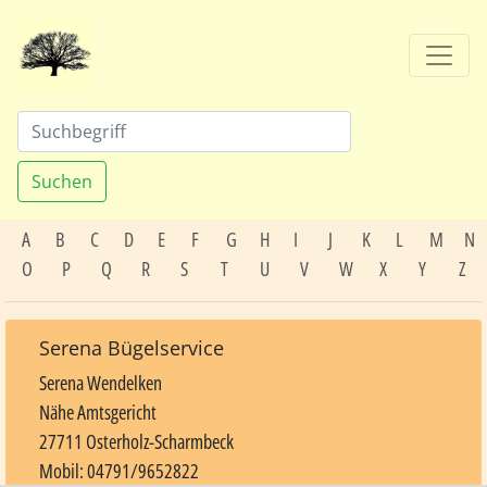
Suchen
A
B
C
D
E
F
G
H
I
J
K
L
M
N
O
P
Q
R
S
T
U
V
W
X
Y
Z
Serena Bügelservice
Serena Wendelken
Nähe Amtsgericht
27711 Osterholz-Scharmbeck
Mobil: 04791/9652822