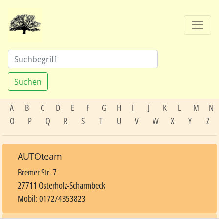
Suchen
A
B
C
D
E
F
G
H
I
J
K
L
M
N
O
P
Q
R
S
T
U
V
W
X
Y
Z
AUTOteam
Bremer Str. 7
27711 Osterholz-Scharmbeck
Mobil: 0172/4353823