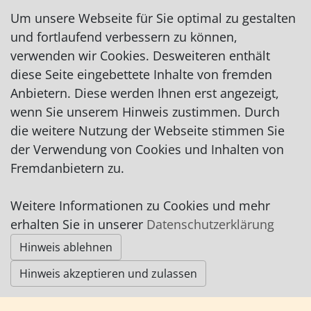
Fax: 04791/952957
Um unsere Webseite für Sie optimal zu gestalten
info@campingplatz-meyer.de
und fortlaufend verbessern zu können,
http://www.campingplatz-meyer.de
verwenden wir Cookies. Desweiteren enthält
diese Seite eingebettete Inhalte von fremden
Anbietern. Diese werden Ihnen erst angezeigt,
wenn Sie unserem Hinweis zustimmen. Durch
die weitere Nutzung der Webseite stimmen Sie
der Verwendung von Cookies und Inhalten von
Impressum
|
Datenschutz
|
AGB
Fremdanbietern zu.
© Worpswede24 2015-2026
Weitere Informationen zu Cookies und mehr
erhalten Sie in unserer
Datenschutzerklärung
Hinweis ablehnen
Hinweis akzeptieren und zulassen