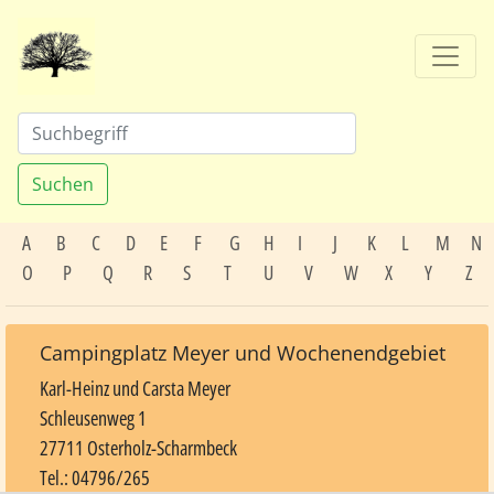
Suchen
A
B
C
D
E
F
G
H
I
J
K
L
M
N
O
P
Q
R
S
T
U
V
W
X
Y
Z
Campingplatz Meyer und Wochenendgebiet
Karl-Heinz und Carsta Meyer
Schleusenweg 1
27711 Osterholz-Scharmbeck
Tel.: 04796/265