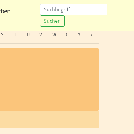
rben
Suchen
S
T
U
V
W
X
Y
Z