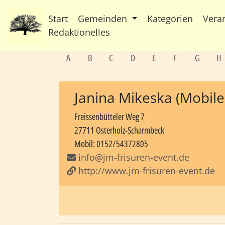
Start
Gemeinden
Kategorien
Vera
Redaktionelles
A
B
C
D
E
F
G
H
Janina Mikeska (Mobile 
Freissenbütteler Weg 7
27711 Osterholz-Scharmbeck
Mobil: 0152/54372805
info@jm-frisuren-event.de
http://www.jm-frisuren-event.de