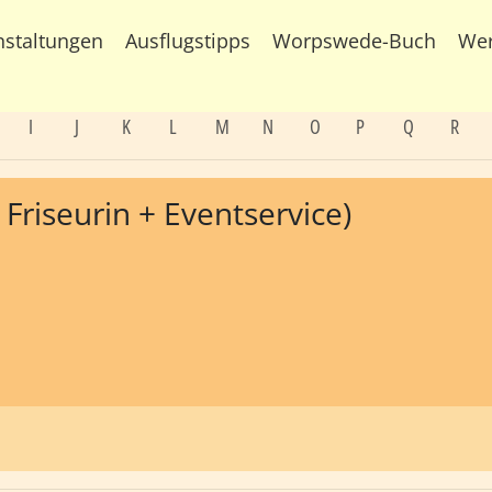
nstaltungen
Ausflugstipps
Worpswede-Buch
We
I
J
K
L
M
N
O
P
Q
R
Friseurin + Eventservice)