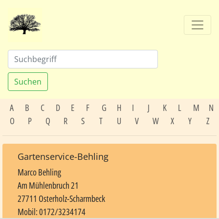
Suchen
A
B
C
D
E
F
G
H
I
J
K
L
M
N
O
P
Q
R
S
T
U
V
W
X
Y
Z
Gartenservice-Behling
Marco Behling
Am Mühlenbruch 21
27711 Osterholz-Scharmbeck
Mobil: 0172/3234174