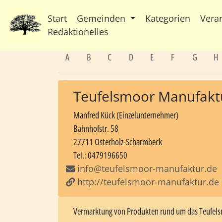
Start
Gemeinden
Kategorien
Vera
Redaktionelles
A
B
C
D
E
F
G
H
Teufelsmoor Manufakt
Manfred Kück (Einzelunternehmer)
Bahnhofstr. 58
27711 Osterholz-Scharmbeck
Tel.: 0479196650
info@teufelsmoor-manufaktur.de
http://teufelsmoor-manufaktur.de
Vermarktung von Produkten rund um das Teufelsm