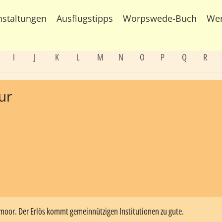
nstaltungen
Ausflugstipps
Worpswede-Buch
We
I
J
K
L
M
N
O
P
Q
R
ur
oor. Der Erlös kommt gemeinnützigen Institutionen zu gute.