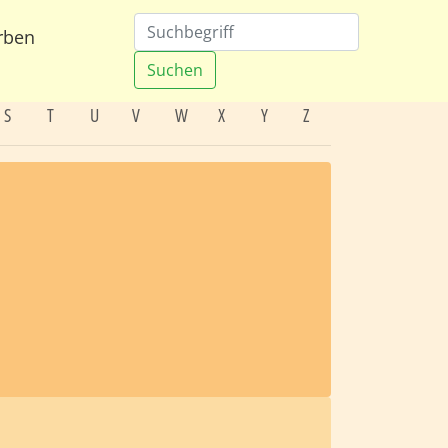
rben
Suchen
S
T
U
V
W
X
Y
Z