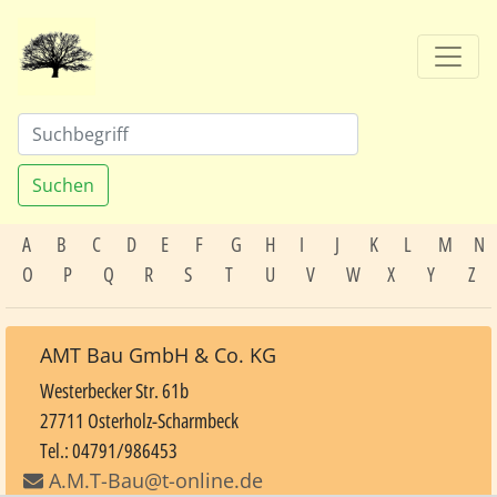
Suchen
A
B
C
D
E
F
G
H
I
J
K
L
M
N
O
P
Q
R
S
T
U
V
W
X
Y
Z
AMT Bau GmbH & Co. KG
Westerbecker Str. 61b
27711 Osterholz-Scharmbeck
Tel.: 04791/986453
A.M.T-Bau@t-online.de