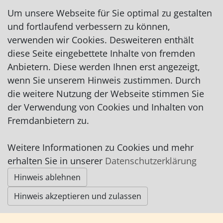
mumsfeelfit@web.de
Um unsere Webseite für Sie optimal zu gestalten
http://www.mumsfeelfit.de
und fortlaufend verbessern zu können,
http://www.nadinefriedeberg.de
verwenden wir Cookies. Desweiteren enthält
auf Facebook
diese Seite eingebettete Inhalte von fremden
auf Instagram
Anbietern. Diese werden Ihnen erst angezeigt,
wenn Sie unserem Hinweis zustimmen. Durch
die weitere Nutzung der Webseite stimmen Sie
der Verwendung von Cookies und Inhalten von
Fremdanbietern zu.
Impressum
|
Datenschutz
|
AGB
Weitere Informationen zu Cookies und mehr
erhalten Sie in unserer
Datenschutzerklärung
Hinweis ablehnen
© Worpswede24 2015-2026
Hinweis akzeptieren und zulassen