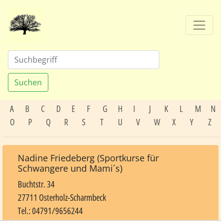
Suchen
A
B
C
D
E
F
G
H
I
J
K
L
M
N
O
P
Q
R
S
T
U
V
W
X
Y
Z
Nadine Friedeberg (Sportkurse für
Schwangere und Mami´s)
Buchtstr. 34
27711 Osterholz-Scharmbeck
Tel.: 04791/9656244