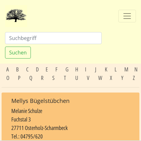
Suchen
A
B
C
D
E
F
G
H
I
J
K
L
M
N
O
P
Q
R
S
T
U
V
W
X
Y
Z
Mellys Bügelstübchen
Melanie Schulze
Fuchstal 3
27711 Osterholz-Scharmbeck
Tel.: 04795/620