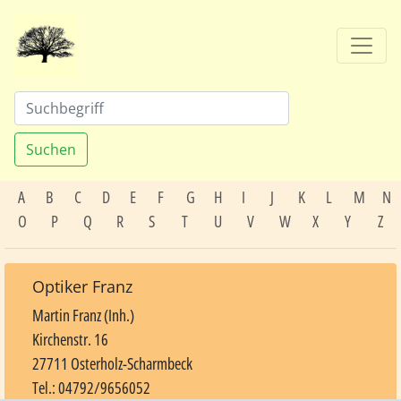
Suchen
A
B
C
D
E
F
G
H
I
J
K
L
M
N
O
P
Q
R
S
T
U
V
W
X
Y
Z
Optiker Franz
Martin Franz (Inh.)
Kirchenstr. 16
27711 Osterholz-Scharmbeck
Tel.: 04792/9656052