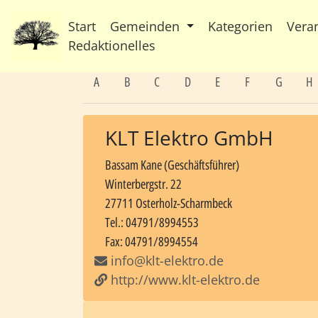
Start
Gemeinden
Kategorien
Vera
Redaktionelles
A
B
C
D
E
F
G
H
KLT Elektro GmbH
Bassam Kane (Geschäftsführer)
Winterbergstr. 22
27711 Osterholz-Scharmbeck
Tel.: 04791/8994553
Fax: 04791/8994554
info@klt-elektro.de
http://www.klt-elektro.de