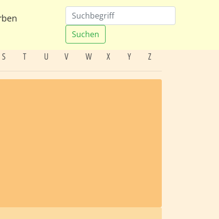
rben
Suchen
S
T
U
V
W
X
Y
Z