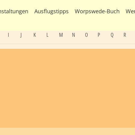
nstaltungen
Ausflugstipps
Worpswede-Buch
We
I
J
K
L
M
N
O
P
Q
R