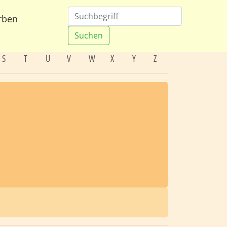
rben
Suchen
S
T
U
V
W
X
Y
Z