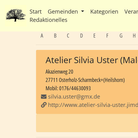
Start
Gemeinden
Kategorien
Vera
Redaktionelles
A
B
C
D
E
F
G
H
Atelier Silvia Uster (M
Akazienweg 20
27711 Osterholz-Scharmbeck+(Heilshorn)
Mobil: 0176/44630093
silvia.uster@gmx.de
http://www.atelier-silvia-uster.ji