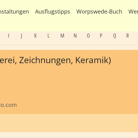
nstaltungen
Ausflugstipps
Worpswede-Buch
We
I
J
K
L
M
N
O
P
Q
R
alerei, Zeichnungen, Keramik)
mdo.com