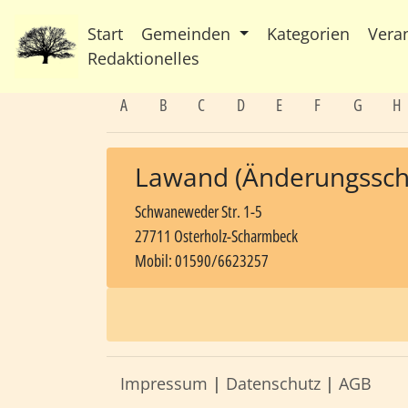
Start
Gemeinden
Kategorien
Vera
Redaktionelles
A
B
C
D
E
F
G
H
Lawand (Änderungsschn
Schwaneweder Str. 1-5
27711 Osterholz-Scharmbeck
Mobil: 01590/6623257
Impressum
|
Datenschutz
|
AGB