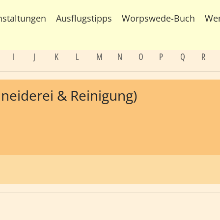
nstaltungen
Ausflugstipps
Worpswede-Buch
We
I
J
K
L
M
N
O
P
Q
R
eiderei & Reinigung)