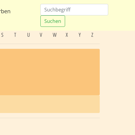
rben
Suchen
S
T
U
V
W
X
Y
Z