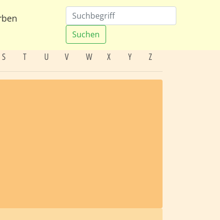
rben
Suchen
S
T
U
V
W
X
Y
Z