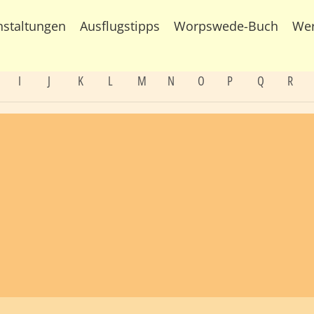
nstaltungen
Ausflugstipps
Worpswede-Buch
We
I
J
K
L
M
N
O
P
Q
R