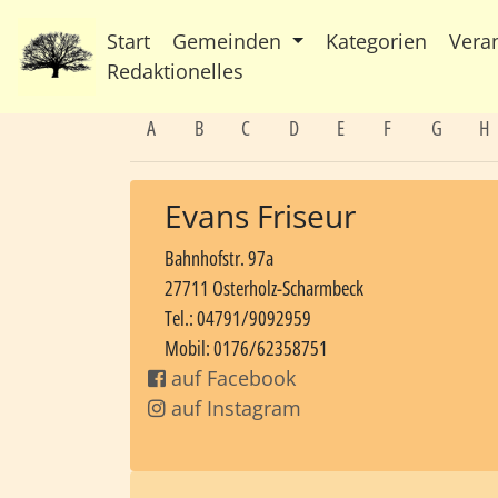
Start
Gemeinden
Kategorien
Vera
Redaktionelles
A
B
C
D
E
F
G
H
Evans Friseur
Bahnhofstr. 97a
27711 Osterholz-Scharmbeck
Tel.: 04791/9092959
Mobil: 0176/62358751
auf Facebook
auf Instagram