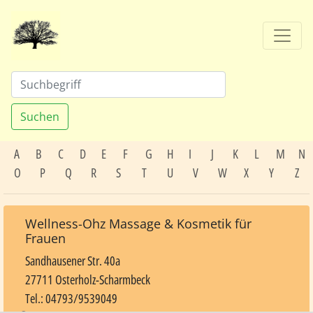
Suchen
A
B
C
D
E
F
G
H
I
J
K
L
M
N
O
P
Q
R
S
T
U
V
W
X
Y
Z
Wellness-Ohz Massage & Kosmetik für
Frauen
Sandhausener Str. 40a
27711 Osterholz-Scharmbeck
Tel.: 04793/9539049