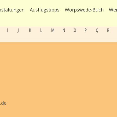
nstaltungen
Ausflugstipps
Worpswede-Buch
We
I
J
K
L
M
N
O
P
Q
R
.de