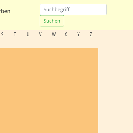
rben
Suchen
S
T
U
V
W
X
Y
Z