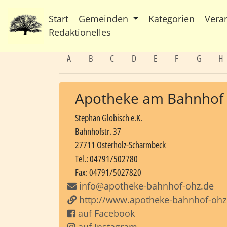
Start
Gemeinden
Kategorien
Vera
Redaktionelles
A
B
C
D
E
F
G
H
Apotheke am Bahnhof
Stephan Globisch e.K.
Bahnhofstr. 37
27711 Osterholz-Scharmbeck
Tel.: 04791/502780
Fax: 04791/5027820
info@apotheke-bahnhof-ohz.de
http://www.apotheke-bahnhof-ohz
auf Facebook