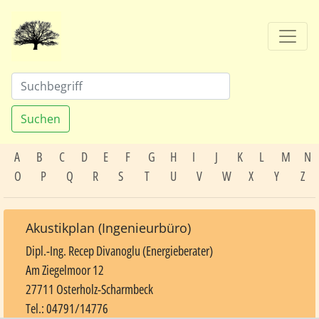
Suchen
A
B
C
D
E
F
G
H
I
J
K
L
M
N
O
P
Q
R
S
T
U
V
W
X
Y
Z
Akustikplan (Ingenieurbüro)
Dipl.-Ing. Recep Divanoglu (Energieberater)
Am Ziegelmoor 12
27711 Osterholz-Scharmbeck
Tel.: 04791/14776