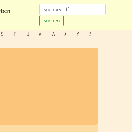
rben
Suchen
S
T
U
V
W
X
Y
Z