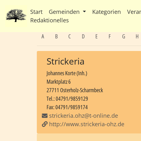
Start
Gemeinden
Kategorien
Vera
Redaktionelles
A
B
C
D
E
F
G
H
Strickeria
Johannes Korte (Inh.)
Marktplatz 6
27711 Osterholz-Scharmbeck
Tel.: 04791/9859129
Fax: 04791/9859174
strickeria.ohz@t-online.de
http://www.strickeria-ohz.de