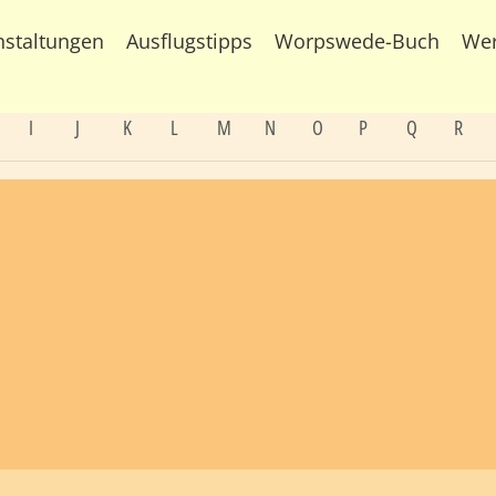
nstaltungen
Ausflugstipps
Worpswede-Buch
We
I
J
K
L
M
N
O
P
Q
R