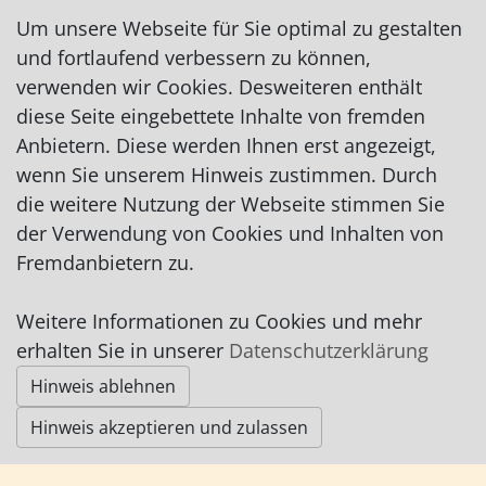
Tel.: 04791/8980481
Um unsere Webseite für Sie optimal zu gestalten
Fax: 04791/8980482
und fortlaufend verbessern zu können,
info@koerperkompass-ohz.de
verwenden wir Cookies. Desweiteren enthält
http://www.koerperkompass-ohz.de
diese Seite eingebettete Inhalte von fremden
auf Facebook
Anbietern. Diese werden Ihnen erst angezeigt,
wenn Sie unserem Hinweis zustimmen. Durch
die weitere Nutzung der Webseite stimmen Sie
der Verwendung von Cookies und Inhalten von
Fremdanbietern zu.
Impressum
|
Datenschutz
|
AGB
Weitere Informationen zu Cookies und mehr
erhalten Sie in unserer
Datenschutzerklärung
© Worpswede24 2015-2026
Hinweis ablehnen
Hinweis akzeptieren und zulassen