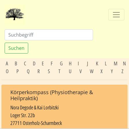
Suchen
A
B
C
D
E
F
G
H
I
J
K
L
M
N
O
P
Q
R
S
T
U
V
W
X
Y
Z
Körperkompass (Physiotherapie &
Heilpraktik)
Nora Degode & Kai Lorbitzki
Loger Str. 22b
27711 Osterholz-Scharmbeck