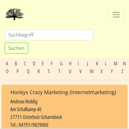
Suchen
A
B
C
D
E
F
G
H
I
J
K
L
M
N
O
P
Q
R
S
T
U
V
W
X
Y
Z
Honkys Crazy Marketing (Internetmarketing)
Andreas Reddig
Am Schafkamp 40
27711 Osterholz-Scharmbeck
Tel.: 04791/9829060