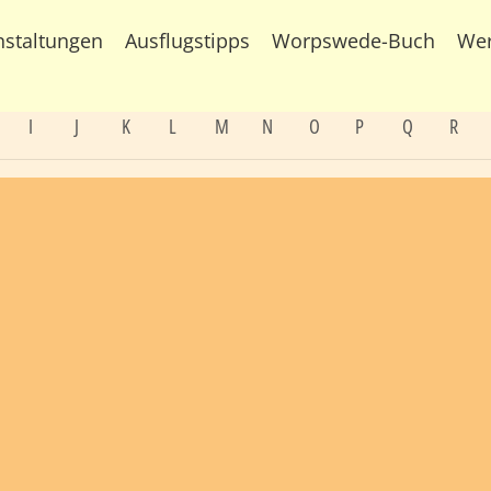
nstaltungen
Ausflugstipps
Worpswede-Buch
We
I
J
K
L
M
N
O
P
Q
R