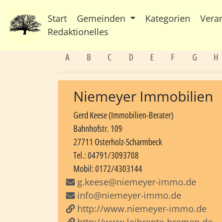
Start
Gemeinden
Kategorien
Vera
Redaktionelles
A
B
C
D
E
F
G
H
Niemeyer Immobilien
Gerd Keese (Immobilien-Berater)
Bahnhofstr. 109
27711 Osterholz-Scharmbeck
Tel.: 04791/3093708
Mobil: 0172/4303144
g.keese@niemeyer-immo.de
info@niemeyer-immo.de
http://www.niemeyer-immo.de