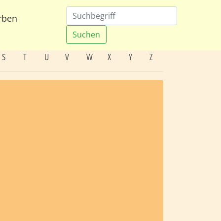
rben
Suchen
S
T
U
V
W
X
Y
Z