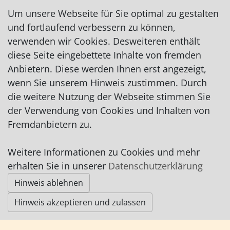
Fax: 04791/5204
Um unsere Webseite für Sie optimal zu gestalten
info@autoservicebrandt.go1a.de
und fortlaufend verbessern zu können,
http://www.autoservicebrandt.go1a.de
verwenden wir Cookies. Desweiteren enthält
auf Facebook
diese Seite eingebettete Inhalte von fremden
auf Instagram
Anbietern. Diese werden Ihnen erst angezeigt,
wenn Sie unserem Hinweis zustimmen. Durch
die weitere Nutzung der Webseite stimmen Sie
der Verwendung von Cookies und Inhalten von
Fremdanbietern zu.
Weitere Informationen zu Cookies und mehr
Impressum
|
Datenschutz
|
AGB
erhalten Sie in unserer
Datenschutzerklärung
Hinweis ablehnen
© Worpswede24 2015-2026
Hinweis akzeptieren und zulassen