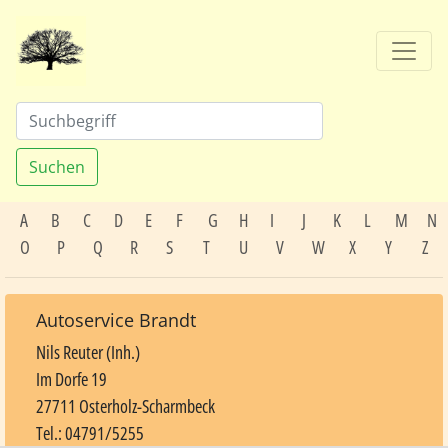
Suchen
A
B
C
D
E
F
G
H
I
J
K
L
M
N
O
P
Q
R
S
T
U
V
W
X
Y
Z
Autoservice Brandt
Nils Reuter (Inh.)
Im Dorfe 19
27711 Osterholz-Scharmbeck
Tel.: 04791/5255