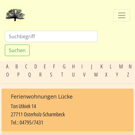
Suchen
A
B
C
D
E
F
G
H
I
J
K
L
M
N
O
P
Q
R
S
T
U
V
W
X
Y
Z
Ferienwohnungen Lücke
Ton Utkiek 14
27711 Osterholz-Scharmbeck
Tel.: 04795/7431