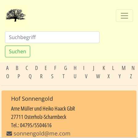
Suchen
A
B
C
D
E
F
G
H
I
J
K
L
M
N
O
P
Q
R
S
T
U
V
W
X
Y
Z
Hof Sonnengold
Arne Müller und Heiko Haack GbR
27711 Osterholz-Scharmbeck
Tel.: 04795/5504616
sonnengold@me.com