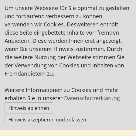
http://hof-sonnengold.de
Um unsere Webseite für Sie optimal zu gestalten
http://hof-sonnengold.de/ferienwohnung
und fortlaufend verbessern zu können,
verwenden wir Cookies. Desweiteren enthält
diese Seite eingebettete Inhalte von fremden
Anbietern. Diese werden Ihnen erst angezeigt,
wenn Sie unserem Hinweis zustimmen. Durch
die weitere Nutzung der Webseite stimmen Sie
Impressum
|
Datenschutz
|
AGB
der Verwendung von Cookies und Inhalten von
Fremdanbietern zu.
© Worpswede24 2015-2026
Weitere Informationen zu Cookies und mehr
erhalten Sie in unserer
Datenschutzerklärung
Hinweis ablehnen
Hinweis akzeptieren und zulassen