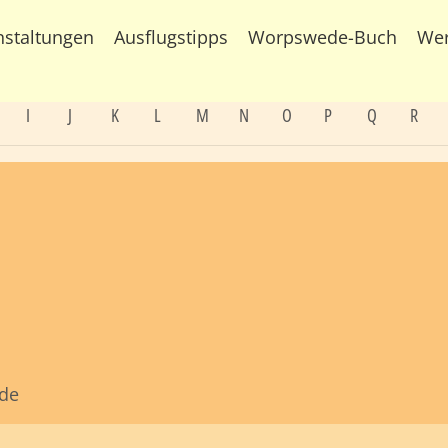
nstaltungen
Ausflugstipps
Worpswede-Buch
We
I
J
K
L
M
N
O
P
Q
R
.de