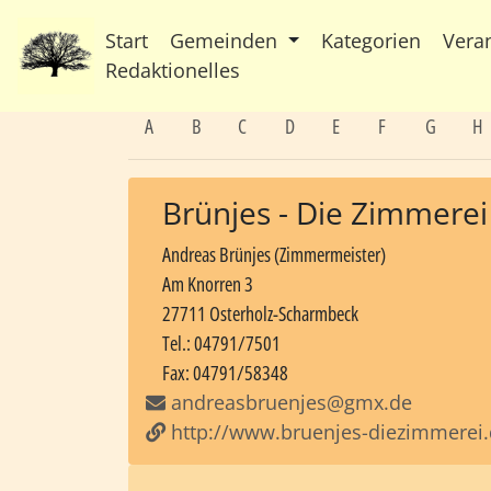
Start
Gemeinden
Kategorien
Vera
Redaktionelles
A
B
C
D
E
F
G
H
Brünjes - Die Zimmerei
Andreas Brünjes (Zimmermeister)
Am Knorren 3
27711 Osterholz-Scharmbeck
Tel.: 04791/7501
Fax: 04791/58348
andreasbruenjes@gmx.de
http://www.bruenjes-diezimmerei