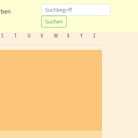
rben
Suchen
S
T
U
V
W
X
Y
Z