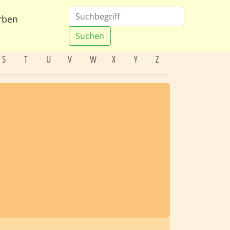
rben
Suchen
S
T
U
V
W
X
Y
Z