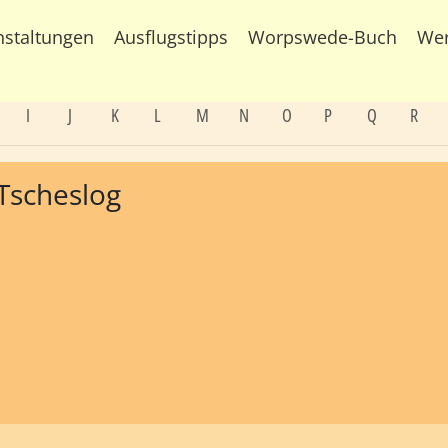
nstaltungen
Ausflugstipps
Worpswede-Buch
We
I
J
K
L
M
N
O
P
Q
R
 Tscheslog