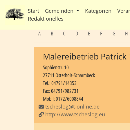
Start
Gemeinden
Kategorien
Vera
Redaktionelles
A
B
C
D
E
F
G
H
Malereibetrieb Patrick
Sophienstr. 10
27711 Osterholz-Scharmbeck
Tel.: 04791/14353
Fax: 04791/982731
Mobil: 0172/6008844
tscheslog@t-online.de
http://www.tscheslog.eu