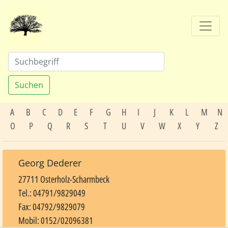
Suchen
A
B
C
D
E
F
G
H
I
J
K
L
M
N
O
P
Q
R
S
T
U
V
W
X
Y
Z
Georg Dederer
27711 Osterholz-Scharmbeck
Tel.: 04791/9829049
Fax: 04792/9829079
Mobil: 0152/02096381