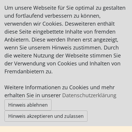
georgdederer@t-online.de
Um unsere Webseite für Sie optimal zu gestalten
und fortlaufend verbessern zu können,
Malermeister - Ausführung sämtlicher Malerarbeiten, Lack-,
verwenden wir Cookies. Desweiteren enthält
Dispersions-, Kalkpressspachteltechniken, Wandmalerei,
diese Seite eingebettete Inhalte von fremden
Stuckarbeiten, Moderne Raumgestaltung.
Anbietern. Diese werden Ihnen erst angezeigt,
wenn Sie unserem Hinweis zustimmen. Durch
die weitere Nutzung der Webseite stimmen Sie
der Verwendung von Cookies und Inhalten von
Impressum
|
Datenschutz
|
AGB
Fremdanbietern zu.
© Worpswede24 2015-2026
Weitere Informationen zu Cookies und mehr
erhalten Sie in unserer
Datenschutzerklärung
Hinweis ablehnen
Hinweis akzeptieren und zulassen