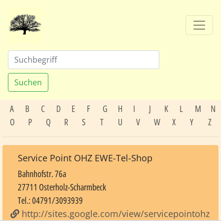
Suchen
A
B
C
D
E
F
G
H
I
J
K
L
M
N
O
P
Q
R
S
T
U
V
W
X
Y
Z
Service Point OHZ EWE-Tel-Shop
Bahnhofstr. 76a
27711 Osterholz-Scharmbeck
Tel.: 04791/3093939
http://sites.google.com/view/servicepointohz