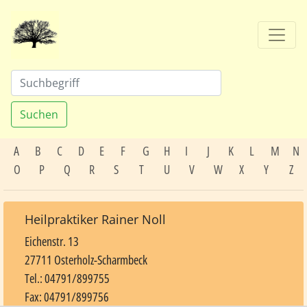
Suchen
A
B
C
D
E
F
G
H
I
J
K
L
M
N
O
P
Q
R
S
T
U
V
W
X
Y
Z
Heilpraktiker Rainer Noll
Eichenstr. 13
27711 Osterholz-Scharmbeck
Tel.: 04791/899755
Fax: 04791/899756