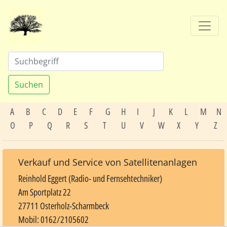
Suchen
A
B
C
D
E
F
G
H
I
J
K
L
M
N
O
P
Q
R
S
T
U
V
W
X
Y
Z
Verkauf und Service von Satellitenanlagen
Reinhold Eggert (Radio- und Fernsehtechniker)
Am Sportplatz 22
27711 Osterholz-Scharmbeck
Mobil: 0162/2105602