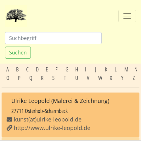
Suchen
A
B
C
D
E
F
G
H
I
J
K
L
M
N
O
P
Q
R
S
T
U
V
W
X
Y
Z
Ulrike Leopold (Malerei & Zeichnung)
27711 Osterholz-Scharmbeck
kunst(at)ulrike-leopold.de
http://www.ulrike-leopold.de